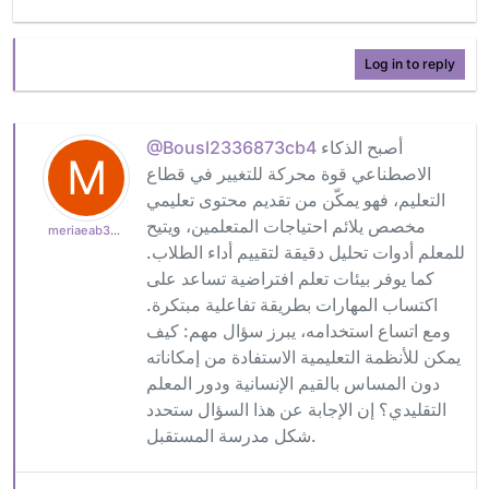
Log in to reply
أصبح الذكاء
@Bousl2336873cb4
M
الاصطناعي قوة محركة للتغيير في قطاع
التعليم، فهو يمكّن من تقديم محتوى تعليمي
مخصص يلائم احتياجات المتعلمين، ويتيح
meriaeab39bf910
للمعلم أدوات تحليل دقيقة لتقييم أداء الطلاب.
كما يوفر بيئات تعلم افتراضية تساعد على
اكتساب المهارات بطريقة تفاعلية مبتكرة.
ومع اتساع استخدامه، يبرز سؤال مهم: كيف
يمكن للأنظمة التعليمية الاستفادة من إمكاناته
دون المساس بالقيم الإنسانية ودور المعلم
التقليدي؟ إن الإجابة عن هذا السؤال ستحدد
شكل مدرسة المستقبل.