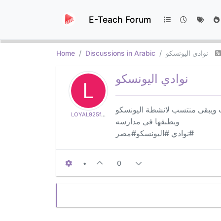
E-Teach Forum
نوادي اليونسكو
Discussions in Arabic
Home
نوادي اليونسكو
L
ات ويبقى منتسب لانشطة اليونسكو
LOYAL925f37a294
ويطبقها في مدارسه
#نوادي #اليونسكو#مصر
•
0