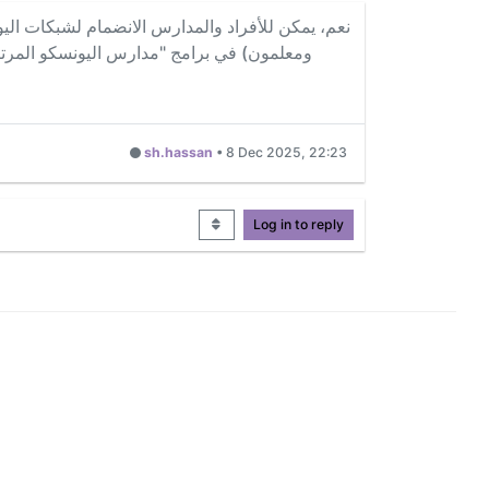
نعم، يمكن للأفراد والمدارس الانضمام لشبكات ال
ومعلمون) في برامج "مدارس اليونسكو المرتبطة" (ASPnet)، والتي تهدف لتعزيز السلام والتفاهم الدولي وتطبيق قيم اليونسكو في
sh.hassan
•
8 Dec 2025, 22:23
Log in to reply